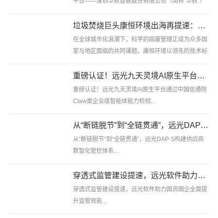
平台——深圳华秋智联股份有限公司（简称“华秋”）
宣布已顺利完成数亿元D轮股权融资。本轮融资由招
银国际领投，广新基金、成都高新、鸿石资本等多家
垃圾焚烧巨头康恒环境出海再提速：签约马来西亚EPC项目，独揽印尼两大垃圾焚烧项目
新老股......
在全球城市化浪潮下，科学的固废管理正成为众多国
家与地区面临的共同课题。康恒环境以领先的技术标
准、全链条的服务能力与可持续的运营模式，正受到
越来越多国际城市的认可。 近日，康恒环境成功获得
重磅认证！远光九天灵境AI原生平台通过中国信通院Claw类企业级智能体能力检验
印度尼西亚楠榜.........
重磅认证！远光九天灵境AI原生平台通过中国信通院
Claw类企业级智能体能力检验...
从“断链脱节”到“全链贯通”，远光DAP-S构建供应商数智化管控体系
从“断链脱节”到“全链贯通”，远光DAP-S构建供应商
数智化管控体系...
穿透式监管建设提速，远光软件助力国资国企全面提升监管效能
穿透式监管建设提速，远光软件助力国资国企全面提
升监管效能...