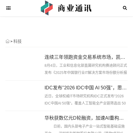
科技
>
连续三年领跑资金交易系统市场，凯美瑞德再获赛迪顾问认可
8月4日，工业和信息化部直属研究机构赛迪顾问正式
发布《2025年中国银行业IT解决方案市场份额分析报
告》。报告显示，凯美瑞德在“资金交易系统”领域位
列市场份额第一。自2024年赛迪顾问首次将该细分市
IDC发布"2026 IDC中国 AI 50强"，思迈特作为唯一BI厂商成功入选
场纳入统计以来......
近日，全球权威IT市场研究机构IDC正式发布"2026
IDC中国AI 50强"。覆盖人工智能全产业链筛选出 50
家国内头部 AI 企业，大模型厂商、云服务商、垂直
行业智能化服务商齐聚榜单。值得行业关注的是，商
华秋获数亿元D轮融资，加速AI重构电子产业全链路
业智能（BI）细分......
日前，国内头部电子产业一站式智能基础设施