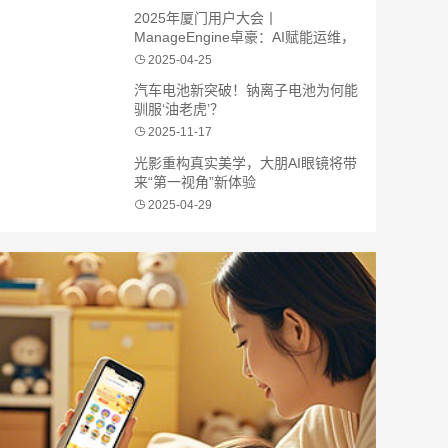
2025年厦门用户大会丨
ManageEngine卓豪：AI赋能运维，
智启未来新程
2025-04-25
汽车电池新突破！钠离子电池为何能
驯服‘油老虎’？
2025-11-17
光影重构真实美学，大朋AI眼镜将带
来“第一视角”新体验
2025-04-29