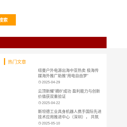
搜索
热门文章
纽曼户外电源出海中亚热卖 极海传
媒海外推广助推“用电自由梦”
2025-04-29
云顶新耀"摘B"成功 盈利能力与创新
价值获双重验证
2025-04-22
斯坦德工业具身机器人携手国际先进
技术应用推进中心（深圳）， 共筑
具身智能产业创新生态
2025-05-10