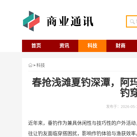
首页
资讯
科技
财商
科技
>
春抢浅滩夏钓深潭，阿
钓
发布于：2026-05-13
​近年来，垂钓作为兼具休闲性与技巧性的户外活
往让钓友面临穿搭困扰，影响作钓体验与渔获效率