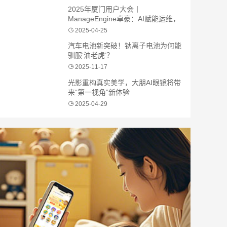
2025年厦门用户大会丨
ManageEngine卓豪：AI赋能运维，
智启未来新程
2025-04-25
汽车电池新突破！钠离子电池为何能
驯服‘油老虎’？
2025-11-17
光影重构真实美学，大朋AI眼镜将带
来“第一视角”新体验
2025-04-29