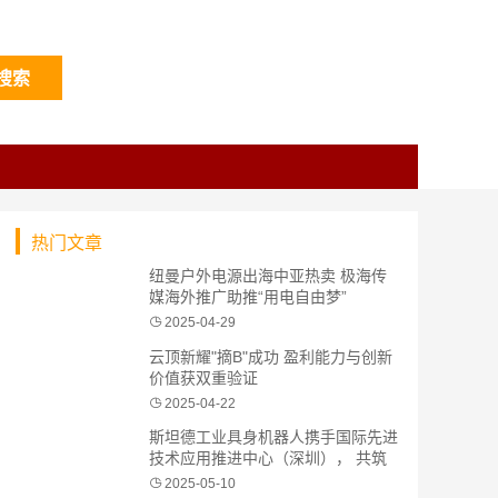
搜索
热门文章
纽曼户外电源出海中亚热卖 极海传
媒海外推广助推“用电自由梦”
2025-04-29
云顶新耀"摘B"成功 盈利能力与创新
价值获双重验证
2025-04-22
斯坦德工业具身机器人携手国际先进
技术应用推进中心（深圳）， 共筑
具身智能产业创新生态
2025-05-10