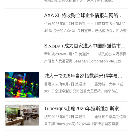
领域历史最悠久的名字之一进入了新的篇章。
Thrupp ＆ Maberly的起源可以追溯到十八世纪，它
以当代英国客车制造工作室的身份回归，致力于为挑
AXA XL 将收购全球企业情报与网络安全咨询公司 S－RM
剔的国际客户制造高度定制的汽...
伦敦2026年8月7日 美通社 －－ 目前持有 S－RM 约
49％ 股份的 AXA XL 今日宣布，已达成协议，将收购
S－RM 的其余股份。S－RM 是一家专业的企业情报
与网络安全咨询公司。 S－RM 成立于 2005 年，服
Seaspan 成为首家进入中国熊猫债市场的国际船东及运营商
务...
新加坡2026年8月7日 美通社 －－ 领先的独立海事资
产所有人及运营商 Seaspan Corporation Pte. Ltd.
（以下简称“Seaspan”）宣布，已成功在中国境内债
券市场发行规模为 15 亿元人民币的熊猫债券。...
城大于“2026年自然指数纳米科学与技术增刊”荣获全港第一
香港2026年8月7日 美通社 －－ 香港城市大学（城
大）于全球卓越研究再创重大里程碑。继早前在
“2026年自然指数化学增刊” 《https：
www.cityu.edu.hkzh－hkmedianews20260529...
Tribesigns出席2026年拉斯维加斯家具展，扩大与美国领先家居零售商的合作
纽约2026年8月7日 美通社 －－ 全球知名家具制造零
售品牌Tribesigns亮相2026年拉斯维加斯家具展
（Las Vegas Market 2026），与美国领先家居零售