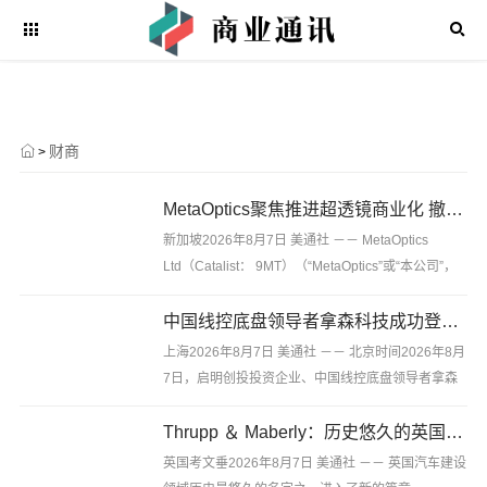
财商
>
MetaOptics聚焦推进超透镜商业化 撤回纳斯达克上市申请 并推迟在美国进行双重上市计划
新加坡2026年8月7日 美通社 －－ MetaOptics
Ltd（Catalist： 9MT）（“MetaOptics”或“本公司”，
连同其子公司统称“ 本集团”），一家总部位于新加坡
的半导体光学公司，今日宣布已通知纳斯达克股票市
中国线控底盘领导者拿森科技成功登陆香港交易所
场...
上海2026年8月7日 美通社 －－ 北京时间2026年8月
7日，启明创投投资企业、中国线控底盘领导者拿森
科技成功登陆港交所。拿森科技（02261.HK）发行
价为10.42港元股，开盘价16.9港元股，市值100.6亿
Thrupp ＆ Maberly：历史悠久的英国客车制造商进入了定制汽车的新时代
港元。 启...
英国考文垂2026年8月7日 美通社 －－ 英国汽车建设