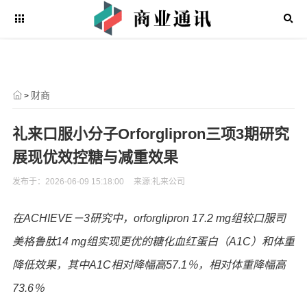
财商
>
礼来口服小分子Orforglipron三项3期研究
展现优效控糖与减重效果
发布于：2026-06-09 15:18:00
来源:礼来公司
在
ACHIEVE－3
研究中，
orforglipron 17.2 mg
组较口服司
美格鲁肽
14 mg
组实现更优的糖化血红蛋白（
A1C
）和体重
降低效果，其中
A1C
相对降幅高
57.1％
，相对体重降幅高
73.6％