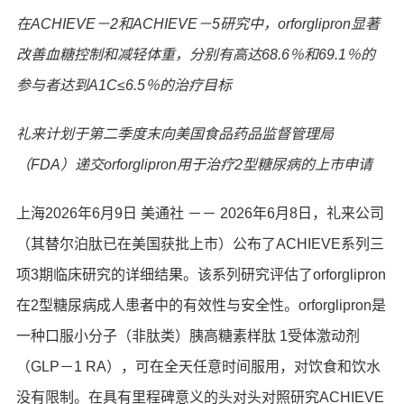
在
ACHIEVE－2
和
ACHIEVE－5
研究中，
orforglipron
显著
改善血糖控制和减轻体重，分别有高达
68.6％
和
69.1％
的
参与者达到
A1C
≤
6.5％
的治疗目标
礼来计划于第二季度末向美国食品药品监督管理局
（
FDA
）递交
orforglipron
用于治疗
2
型糖尿病的上市申请
上海
2026年6月9日
美通社 －－ 2026年6月8日，礼来公司
（其替尔泊肽已在美国获批上市）公布了ACHIEVE系列三
项3期临床研究的详细结果。该系列研究评估了orforglipron
在2型糖尿病成人患者中的有效性与安全性。orforglipron是
一种口服小分子（非肽类）胰高糖素样肽 1受体激动剂
（GLP－1 RA），可在全天任意时间服用，对饮食和饮水
没有限制。在具有里程碑意义的头对头对照研究ACHIEVE