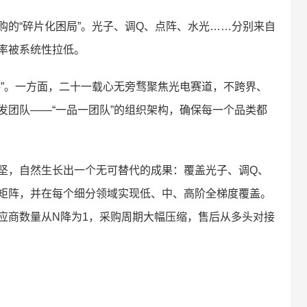
的“碎片化困局”。光子、调Q、点阵、水光……分别来自
率被系统性拉低。
耕”。一方面，二十一载心无旁骛聚焦光电赛道，不跨界、
发团队——“一品一团队”的组织架构，确保每一个品类都
坚，自然生长出一个无可替代的成果：覆盖光子、调Q、
矩阵，并在每个细分领域实现低、中、高阶全梯度覆盖。
应商数量从N降为1，采购周期大幅压缩，售后从多头对接