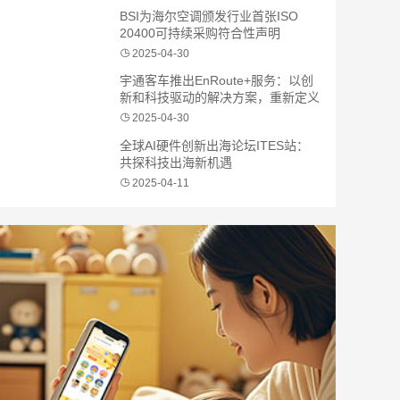
BSI为海尔空调颁发行业首张ISO
20400可持续采购符合性声明
2025-04-30
宇通客车推出EnRoute+服务：以创
新和科技驱动的解决方案，重新定义
商用车价值标准
2025-04-30
全球AI硬件创新出海论坛ITES站：
共探科技出海新机遇
2025-04-11